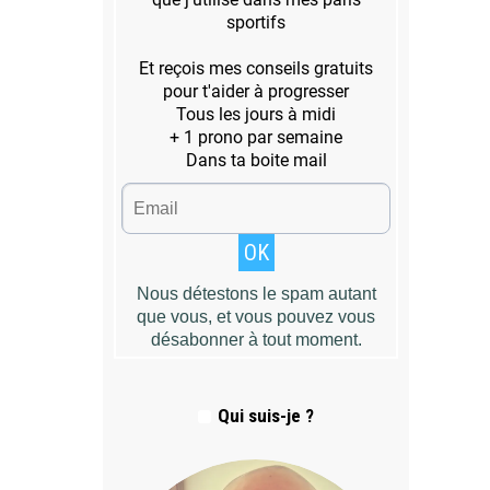
Qui suis-je ?