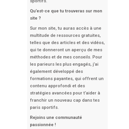
sportifs.
Qu’est-ce que tu trouveras sur mon
site ?
Sur mon site, tu auras accès à une
multitude de ressources gratuites,
telles que des articles et des vidéos,
qui te donneront un aperçu de mes
méthodes et de mes conseils. Pour
les parieurs les plus engagés, j’ai
également développé des
formations payantes, qui offrent un
contenu approfondi et des
stratégies avancées pour t’aider à
franchir un nouveau cap dans tes
paris sportifs.
Rejoins une communauté
passionnée !