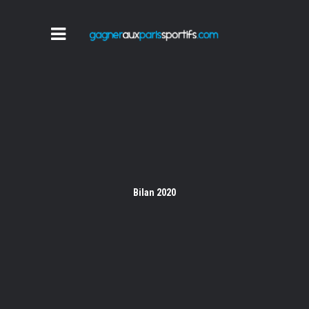
Bilan 2020