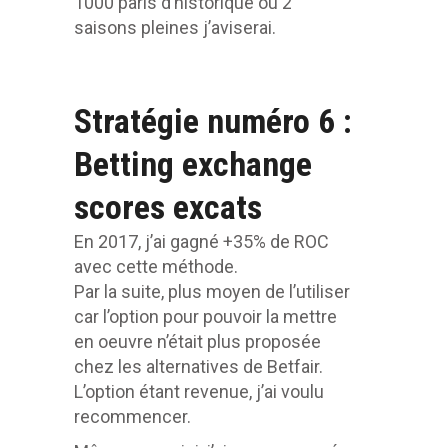
1000 paris d’historique ou 2
saisons pleines j’aviserai.
Stratégie numéro 6 :
Betting exchange
scores excats
En 2017, j’ai gagné +35% de ROC
avec cette méthode.
Par la suite, plus moyen de l’utiliser
car l’option pour pouvoir la mettre
en oeuvre n’était plus proposée
chez les alternatives de Betfair.
L’option étant revenue, j’ai voulu
recommencer.