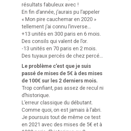
résultats fabuleux avec !
En fin d’année, j’aurais pu l’appeler
« Mon pire cauchemar en 2020 »
tellement j’ai connu l’inverse…
+13 unités en 300 paris en 6 mois.
Des consils qui valent de l’or.
-13 unités en 70 paris en 2 mois.
Des tuyaux percés de chez percé…
Le problème c’est que je suis
passé de mises de 5€ à des mises
de 100€ sur les 2 derniers mois.
Trop confiant, pas assez de recul ni
d’historique.
L’erreur classique du débutant.
Comme quoi, on est jamais à l’abri.
Je poursuis tout de même ce test
en 2021 avec des mises de 5€ et à