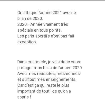
On attaque l’année 2021 avec le
bilan de 2020.
2020… Année vraiment très
spéciale en tous points.
Les paris sportifs n’ont pas fait
exception.
Dans cet article, je vais donc vous
partager mon bilan de l’année 2020.
Avec mes réussites, mes échecs
et surtout mes enseignements.
Car c’est ça qui reste le plus
important de tout : ce qu’on a
appris !