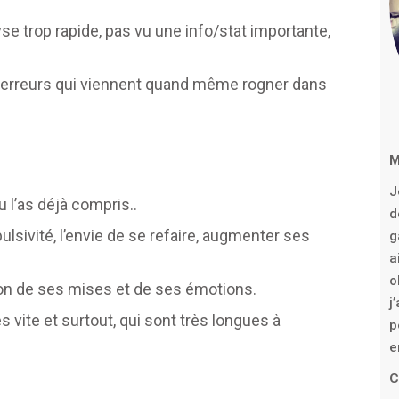
se trop rapide, pas vu une info/stat importante,
s erreurs qui viennent quand même rogner dans
M
J
 l’as déjà compris..
d
lsivité, l’envie de se refaire, augmenter ses
g
a
o
on de ses mises et de ses émotions.
j
s vite et surtout, qui sont très longues à
p
e
C