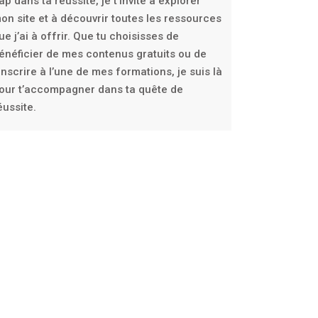
ap dans ta réussite, je t’invite à explorer
on site et à découvrir toutes les ressources
ue j’ai à offrir. Que tu choisisses de
énéficier de mes contenus gratuits ou de
’inscrire à l’une de mes formations, je suis là
our t’accompagner dans ta quête de
éussite.