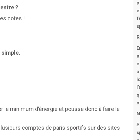
p
entre ?
e
es cotes !
f
s
R
E
 simple.
a
c
a
i
l
q
o
r le minimum d’énergie et pousse donc à faire le
N
S
 plusieurs comptes de paris sportifs sur des sites
s