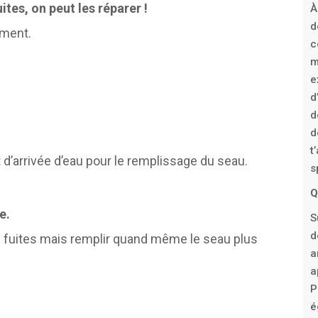
tes, on peut les réparer !
À
d
ement.
c
m
e
d
d
d
t
bit d’arrivée d’eau pour le remplissage du seau.
s
Q
e.
S
d
es fuites mais remplir quand même le seau plus
a
a
P
é