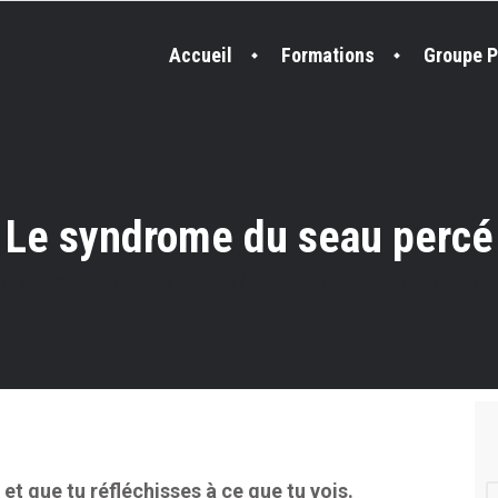
Accueil
Formations
Groupe P
Le syndrome du seau percé
r aux paris sportifs
>
Méthodes / Conseils
>
Le syndrome du seau 
et que tu réfléchisses à ce que tu vois.