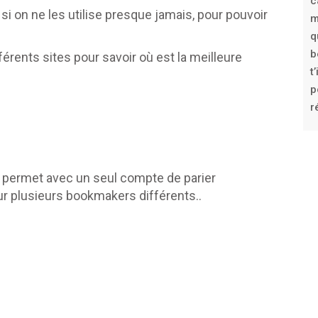
c
si on ne les utilise presque jamais, pour pouvoir
m
q
b
rents sites pour savoir où est la meilleure
t
p
r
i te permet avec un seul compte de parier
r plusieurs bookmakers différents..