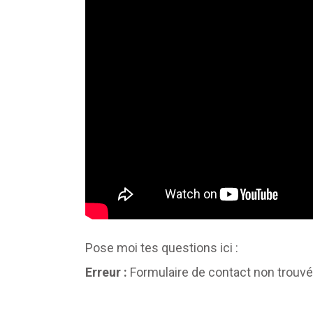
Pose moi tes questions ici :
Erreur :
Formulaire de contact non trouvé