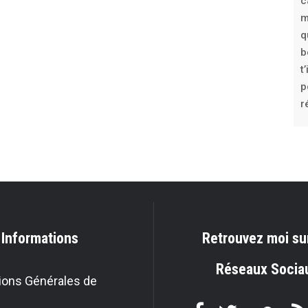
c
m
q
b
t
p
r
Informations
Retrouvez moi sur
Réseaux Socia
ions Générales de