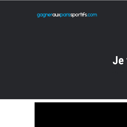
Je 
Gagner a