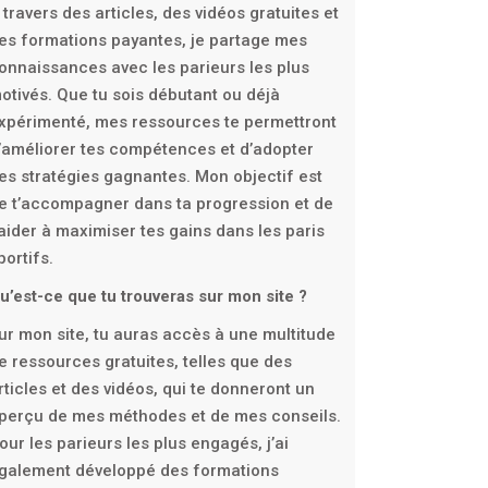
 travers des articles, des vidéos gratuites et
es formations payantes, je partage mes
onnaissances avec les parieurs les plus
otivés. Que tu sois débutant ou déjà
xpérimenté, mes ressources te permettront
’améliorer tes compétences et d’adopter
es stratégies gagnantes. Mon objectif est
e t’accompagner dans ta progression et de
’aider à maximiser tes gains dans les paris
portifs.
u’est-ce que tu trouveras sur mon site ?
ur mon site, tu auras accès à une multitude
e ressources gratuites, telles que des
rticles et des vidéos, qui te donneront un
perçu de mes méthodes et de mes conseils.
our les parieurs les plus engagés, j’ai
galement développé des formations