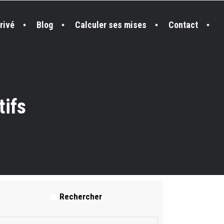
rivé
Blog
Calculer ses mises
Contact
tifs
s sportifs
Rechercher