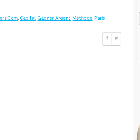
ers.com
,
Capital
,
Gagner Argent
,
Méthode
,
Paris