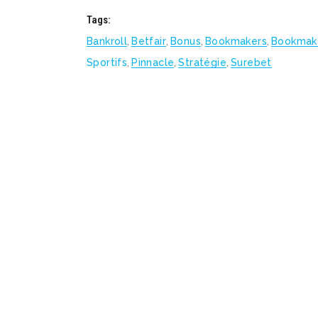
Tags:
Bankroll
,
Betfair
,
Bonus
,
Bookmakers
,
Bookmak
Sportifs
,
Pinnacle
,
Stratégie
,
Surebet