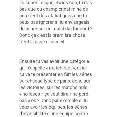
as super League, Swiss cup, tu n’as
pas que du championnat mine de
rien c’est des statistiques que tu
peux pas ignorer si tu envisageais
de parier sur ce match là d’accord ?
Donc ça c’est la première chose,
c’est la page d’accueil.
Ensuite tu vas avoir une catégorie
qui s’appelle « match fact », et ici
ça va te présenter en fait les séries
sur chaque type de paris, donc sur
les victoires, sur les matchs nuls,
« no loses » ça veut dire « ne perd
pas » ok ? Donc par exemple si tu
veux avoir les équipes, les séries
d’invincibilité d’une équipe contre