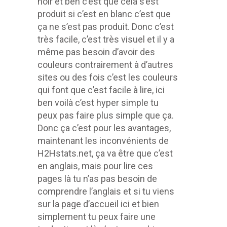
noir et ben c’est que cela s’est
produit si c’est en blanc c’est que
ça ne s’est pas produit. Donc c’est
très facile, c’est très visuel et il y a
même pas besoin d’avoir des
couleurs contrairement à d’autres
sites ou des fois c’est les couleurs
qui font que c’est facile à lire, ici
ben voilà c’est hyper simple tu
peux pas faire plus simple que ça.
Donc ça c’est pour les avantages,
maintenant les inconvénients de
H2Hstats.net, ça va être que c’est
en anglais, mais pour lire ces
pages là tu n’as pas besoin de
comprendre l’anglais et si tu viens
sur la page d’accueil ici et bien
simplement tu peux faire une