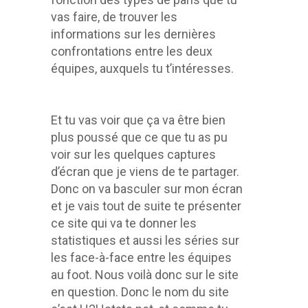
vas faire, de trouver les
informations sur les dernières
confrontations entre les deux
équipes, auxquels tu t’intéresses.
Et tu vas voir que ça va être bien
plus poussé que ce que tu as pu
voir sur les quelques captures
d’écran que je viens de te partager.
Donc on va basculer sur mon écran
et je vais tout de suite te présenter
ce site qui va te donner les
statistiques et aussi les séries sur
les face-à-face entre les équipes
au foot. Nous voilà donc sur le site
en question. Donc le nom du site