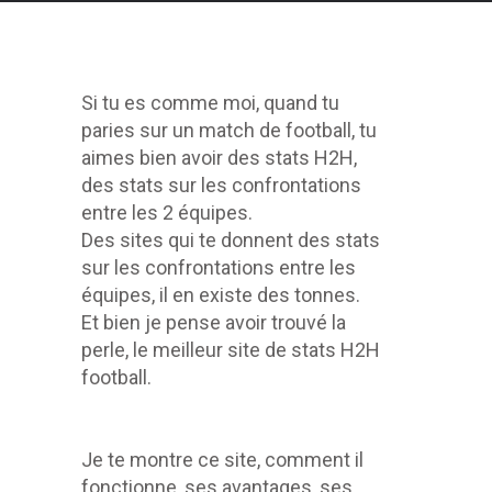
Si tu es comme moi, quand tu
paries sur un match de football, tu
aimes bien avoir des stats H2H,
des stats sur les confrontations
entre les 2 équipes.
Des sites qui te donnent des stats
sur les confrontations entre les
équipes, il en existe des tonnes.
Et bien je pense avoir trouvé la
perle, le meilleur site de stats H2H
football.
Je te montre ce site, comment il
fonctionne, ses avantages, ses