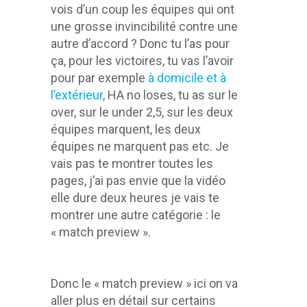
vois d’un coup les équipes qui ont
une grosse invincibilité contre une
autre d’accord ? Donc tu l’as pour
ça, pour les victoires, tu vas l’avoir
pour par exemple
à domicile et à
l’extérieur
, HA no loses, tu as sur le
over, sur le under 2,5, sur les deux
équipes marquent, les deux
équipes ne marquent pas etc. Je
vais pas te montrer toutes les
pages, j’ai pas envie que la vidéo
elle dure deux heures je vais te
montrer une autre catégorie : le
« match preview ».
Donc le « match preview » ici on va
aller plus en détail sur certains