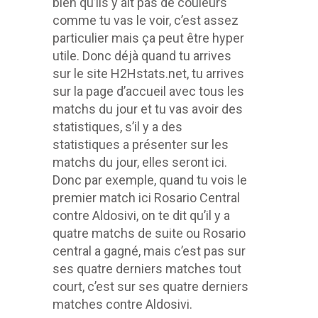
bien qu’ils y ait pas de couleurs
comme tu vas le voir, c’est assez
particulier mais ça peut être hyper
utile. Donc déjà quand tu arrives
sur le site H2Hstats.net, tu arrives
sur la page d’accueil avec tous les
matchs du jour et tu vas avoir des
statistiques, s’il y a des
statistiques a présenter sur les
matchs du jour, elles seront ici.
Donc par exemple, quand tu vois le
premier match ici Rosario Central
contre Aldosivi, on te dit qu’il y a
quatre matchs de suite ou Rosario
central a gagné, mais c’est pas sur
ses quatre derniers matches tout
court, c’est sur ses quatre derniers
matches contre Aldosivi.