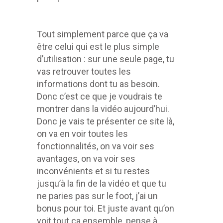
Tout simplement parce que ça va
être celui qui est le plus simple
d’utilisation : sur une seule page, tu
vas retrouver toutes les
informations dont tu as besoin.
Donc c’est ce que je voudrais te
montrer dans la vidéo aujourd’hui.
Donc je vais te présenter ce site là,
on va en voir toutes les
fonctionnalités, on va voir ses
avantages, on va voir ses
inconvénients et si tu restes
jusqu’à la fin de la vidéo et que tu
ne paries pas sur le foot, j’ai un
bonus pour toi. Et juste avant qu’on
voit tout ça ensemble, pense à