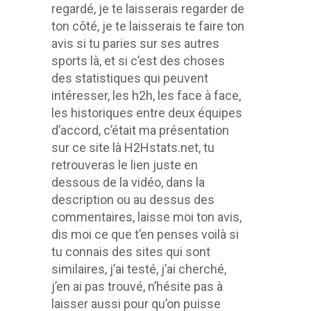
regardé, je te laisserais regarder de
ton côté, je te laisserais te faire ton
avis si tu paries sur ses autres
sports là, et si c’est des choses
des statistiques qui peuvent
intéresser, les h2h, les face à face,
les historiques entre deux équipes
d’accord, c’était ma présentation
sur ce site là H2Hstats.net, tu
retrouveras le lien juste en
dessous de la vidéo, dans la
description ou au dessus des
commentaires, laisse moi ton avis,
dis moi ce que t’en penses voilà si
tu connais des sites qui sont
similaires, j’ai testé, j’ai cherché,
j’en ai pas trouvé, n’hésite pas à
laisser aussi pour qu’on puisse