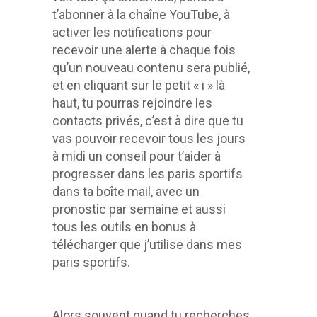
t’abonner à la chaîne YouTube, à
activer les notifications pour
recevoir une alerte à chaque fois
qu’un nouveau contenu sera publié,
et en cliquant sur le petit « i » là
haut, tu pourras rejoindre les
contacts privés, c’est à dire que tu
vas pouvoir recevoir tous les jours
à midi un conseil pour t’aider à
progresser dans les paris sportifs
dans ta boîte mail, avec un
pronostic par semaine et aussi
tous les outils en bonus à
télécharger que j’utilise dans mes
paris sportifs.
Alors souvent quand tu recherches