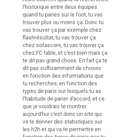
l’historique entre deux équipes
quand tu paries sur le foot, tu vas
trouver plus ou moins ça. Donc tu
vas trouver ça par exemple chez
flashrésultat, tu vas trouver ça
chez sofascore, tu vas trouver ça
chez FC table, et c’est bien mais ça
te dit pas grand chose. En fait ça te
dit pas suffisamment de choses
en fonction des informations que
tu recherches, en fonction des
types de paris sur lesquels tu as
l’habitude de parier d’accord, et ce
que je voudrais te montrer
aujourd’hui c’est donc un site qui
va te donner des statistiques sur
les h2h et qui va te permettre en
fonction des types de paris que tu