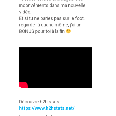
inconvénients dans ma nouvelle
vidéo.
Et si tu ne paries pas sur le foot,
regarde-là quand même, j’ai un
BONUS pour toi à la fin
Découvre h2h stats :
https://www.h2hstats.net/