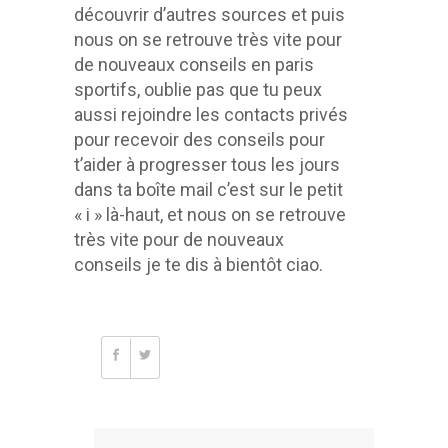
découvrir d’autres sources et puis
nous on se retrouve très vite pour
de nouveaux conseils en paris
sportifs, oublie pas que tu peux
aussi rejoindre les contacts privés
pour recevoir des conseils pour
t’aider à progresser tous les jours
dans ta boîte mail c’est sur le petit
« i » là-haut, et nous on se retrouve
très vite pour de nouveaux
conseils je te dis à bientôt ciao.