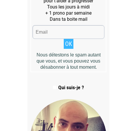
Qui suis-je ?