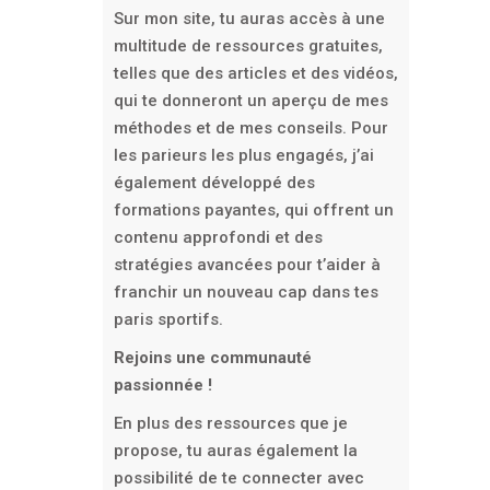
Sur mon site, tu auras accès à une
multitude de ressources gratuites,
telles que des articles et des vidéos,
qui te donneront un aperçu de mes
méthodes et de mes conseils. Pour
les parieurs les plus engagés, j’ai
également développé des
formations payantes, qui offrent un
contenu approfondi et des
stratégies avancées pour t’aider à
franchir un nouveau cap dans tes
paris sportifs.
Rejoins une communauté
passionnée !
En plus des ressources que je
propose, tu auras également la
possibilité de te connecter avec