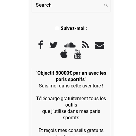
Suivez-moi :