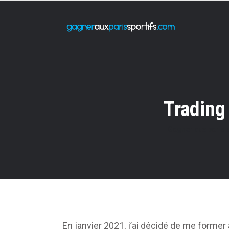
Trading 
Gagner aux paris s
En janvier 2021, j’ai décidé de me former a