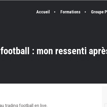
Accueil
Formations
Groupe P
football : mon ressenti aprè
portifs
>
BETTING EXCHANGE / BETFAIR
>
Trading football : mon re
u trading football en live.