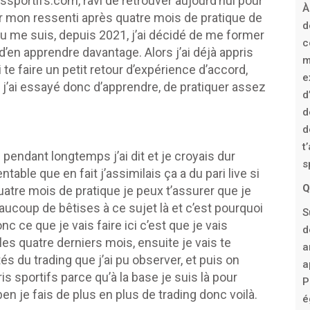
sportifs.com, ravi de retrouver aujourd’hui pour
À
er mon ressenti après quatre mois de pratique de
d
si tu me suis, depuis 2021, j’ai décidé de me former
c
 d’en apprendre davantage. Alors j’ai déjà appris
m
 te faire un petit retour d’expérience d’accord,
e
j’ai essayé donc d’apprendre, de pratiquer assez
d
d
d
t
 pendant longtemps j’ai dit et je croyais dur
s
able que en fait j’assimilais ça a du pari live si
Q
atre mois de pratique je peux t’assurer que je
aucoup de bêtises à ce sujet là et c’est pourquoi
S
nc ce que je vais faire ici c’est que je vais
d
t les quatre derniers mois, ensuite je vais te
a
s du trading que j’ai pu observer, et puis on
a
is sportifs parce qu’à la base je suis là pour
P
en je fais de plus en plus de trading donc voilà.
é