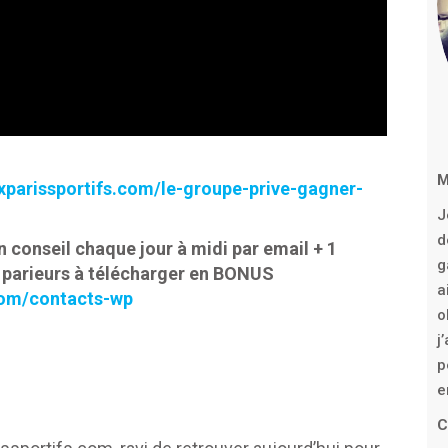
M
xparissportifs.com/le-groupe-prive-gagner-
J
d
n conseil chaque jour à midi par email + 1
g
 parieurs à télécharger en BONUS
a
com/contacts-wp
o
j
p
e
C