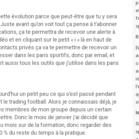
p
e
cette évolution parce que peut-être que tu y sera
f
 Juste avant qu’on voit tout ça pense à t’abonner
s
cations, ça te permettra de recevoir une alerte à
R
o et en cliquant sur le petit « i » là en haut de
ontacts privés ça va te permettre de recevoir un
E
esser dans les paris sportifs, donc par email, et
a
aussi tous les outils que j’utilise dans les paris
c
a
i
l
jourd’hui un petit peu ce qui s’est passé pendant
q
le trading football. Alors je connaissais déjà, je
o
c des membres de mon groupe depuis un certain
N
ttre. Donc le mois de janvier j’ai décidé que
S
du mois sur de la formation, donc regarder des
s
0 % du reste du temps à la pratique.