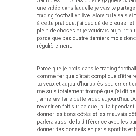
Salut c’est Thomas du site gagnerauxparis
une vidéo dans laquelle je vais te partag
trading football en live. Alors tu le sais 
à cette pratique, j’ai décidé de creuser et
plein de choses et je voudrais aujourd’hui
parce que ces quatre derniers mois donc 
régulièrement.
Parce que je crois dans le trading football
comme fer que c’était compliqué d’être rent
tu veux et aujourd’hui après seulement qu
me suis totalement trompé que j’ai dit be
j’aimerais faire cette vidéo aujourd’hui. Do
revenir en fait sur ce que j’ai fait pendan
donner les bons côtés et les mauvais côté
parlera aussi de la différence avec les par
donner des conseils en paris sportifs et b