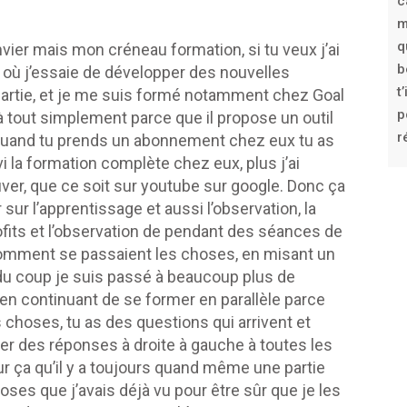
c
m
q
vier mais mon créneau formation, si tu veux j’ai
b
où j’essaie de développer des nouvelles
t
 partie, et je me suis formé notamment chez Goal
p
là tout simplement parce que il propose un outil
r
s quand tu prends un abonnement chez eux tu as
i la formation complète chez eux, plus j’ai
uver, que ce soit sur youtube sur google. Donc ça
sur l’apprentissage et aussi l’observation, la
rofits et l’observation de pendant des séances de
u comment se passaient les choses, en misant un
é, du coup je suis passé à beaucoup plus de
t en continuant de se former en parallèle parce
 choses, tu as des questions qui arrivent et
er des réponses à droite à gauche à toutes les
ur ça qu’il y a toujours quand même une partie
oses que j’avais déjà vu pour être sûr que je les