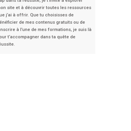
ap dans ta réussite, je t’invite à explorer
on site et à découvrir toutes les ressources
ue j’ai à offrir. Que tu choisisses de
énéficier de mes contenus gratuits ou de
’inscrire à l’une de mes formations, je suis là
our t’accompagner dans ta quête de
éussite.