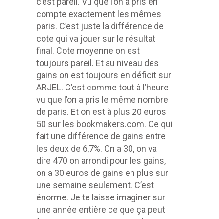
c’est pareil. Vu que l’on a pris en
compte exactement les mêmes
paris. C’est juste la différence de
cote qui va jouer sur le résultat
final. Cote moyenne on est
toujours pareil. Et au niveau des
gains on est toujours en déficit sur
ARJEL. C’est comme tout à l’heure
vu que l’on a pris le même nombre
de paris. Et on est à plus 20 euros
50 sur les bookmakers.com. Ce qui
fait une différence de gains entre
les deux de 6,7%. On a 30, on va
dire 470 on arrondi pour les gains,
on a 30 euros de gains en plus sur
une semaine seulement. C’est
énorme. Je te laisse imaginer sur
une année entière ce que ça peut