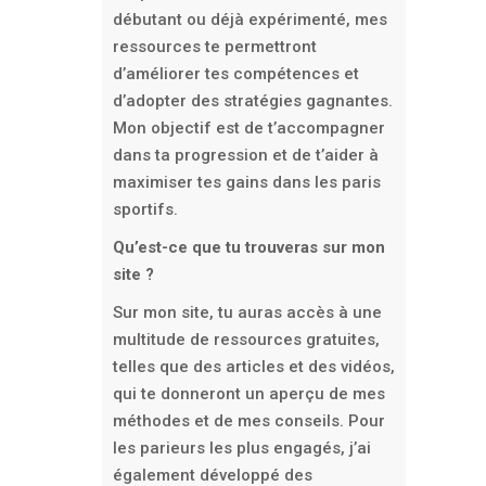
débutant ou déjà expérimenté, mes
ressources te permettront
d’améliorer tes compétences et
d’adopter des stratégies gagnantes.
Mon objectif est de t’accompagner
dans ta progression et de t’aider à
maximiser tes gains dans les paris
sportifs.
Qu’est-ce que tu trouveras sur mon
site ?
Sur mon site, tu auras accès à une
multitude de ressources gratuites,
telles que des articles et des vidéos,
qui te donneront un aperçu de mes
méthodes et de mes conseils. Pour
les parieurs les plus engagés, j’ai
également développé des