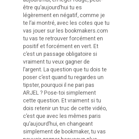
être qu’aujourd’hui tu es
légèrement en négatif, comme je
te l’ai montré, avec les cotes que tu
vas jouer sur les bookmakers.com
tu vas te retrouver forcément en
positif et forcément en vert. Et
c’est un passage obligatoire si
vraiment tu veux gagner de
l’argent. La question que tu dois te
poser c’est quand tu regardes un
tipster, pourquoi il ne pari pas
ARJEL ? Pose-toi simplement
cette question. Et vraiment si tu
dois retenir un truc de cette vidéo,
c’est que avec les mêmes paris
qu’aujourd’hui, en changeant
simplement de bookmaker, tu vas