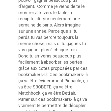
pouvoir gagner beaucoup plus
d’argent. Comme je viens de te le
montrer à travers le tableau
récapitulatif sur seulement une
semaine de paris. Alors imagine
sur une année. Parce que si tu
perds tu vas perdre toujours la
même chose, mais si tu gagnes tu
vas gagner plus à chaque fois.
Donc tu arriveras beaucoup plus
facilement à absorber les pertes
grâce aux cotes proposées par ces
bookmakers-là. Ces bookmakers-là
ça va être évidemment Pinnacle, ça
va être SBOBETE, ça va être
Matchbook, ça va être Betfair.
Parier sur ces bookmakers-là ça va
vraiment te permettre de décupler