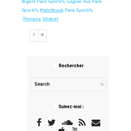
Argent Paris Sportifs
,
Gagner Aux Paris
Sportifs
,
Matchbook
,
Paris Sportifs
,
Pinnacle
,
Sbobet
Rechercher
Suivez-moi :