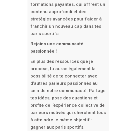
formations payantes, qui offrent un
contenu approfondi et des
stratégies avancées pour t’aider à
franchir un nouveau cap dans tes
paris sportifs.
Rejoins une communauté
passionnée !
En plus des ressources que je
propose, tu auras également la
possibilité de te connecter avec
d’autres parieurs passionnés au
sein de notre communauté. Partage
tes idées, pose des questions et
profite de l’expérience collective de
parieurs motivés qui cherchent tous
à atteindre le même objectif :
gagner aux paris sportifs.