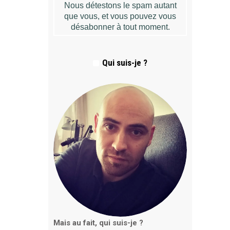
Qui suis-je ?
Mais au fait, qui suis-je ?