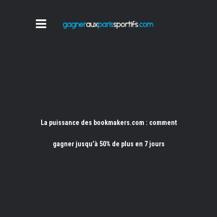
La puissance des bookmakers.com : comment
gagner jusqu’à 50% de plus en 7 jours