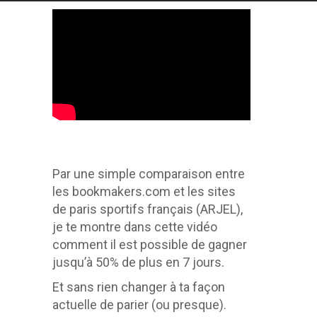
Par une simple comparaison entre
les bookmakers.com et les sites
de paris sportifs français (ARJEL),
je te montre dans cette vidéo
comment il est possible de gagner
jusqu’à 50% de plus en 7 jours.
Et sans rien changer à ta façon
actuelle de parier (ou presque).