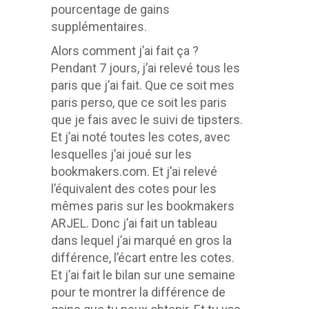
pourcentage de gains
supplémentaires.
Alors comment j’ai fait ça ?
Pendant 7 jours, j’ai relevé tous les
paris que j’ai fait. Que ce soit mes
paris perso, que ce soit les paris
que je fais avec le suivi de tipsters.
Et j’ai noté toutes les cotes, avec
lesquelles j’ai joué sur les
bookmakers.com. Et j’ai relevé
l’équivalent des cotes pour les
mêmes paris sur les bookmakers
ARJEL. Donc j’ai fait un tableau
dans lequel j’ai marqué en gros la
différence, l’écart entre les cotes.
Et j’ai fait le bilan sur une semaine
pour te montrer la différence de