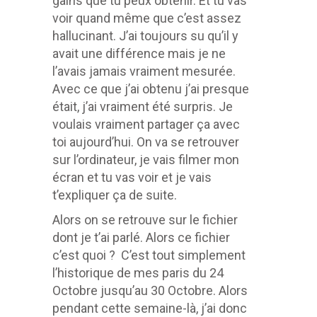
gains que tu peux obtenir. Et tu vas
voir quand même que c’est assez
hallucinant. J’ai toujours su qu’il y
avait une différence mais je ne
l’avais jamais vraiment mesurée.
Avec ce que j’ai obtenu j’ai presque
était, j’ai vraiment été surpris. Je
voulais vraiment partager ça avec
toi aujourd’hui. On va se retrouver
sur l’ordinateur, je vais filmer mon
écran et tu vas voir et je vais
t’expliquer ça de suite.
Alors on se retrouve sur le fichier
dont je t’ai parlé. Alors ce fichier
c’est quoi ? C’est tout simplement
l’historique de mes paris du 24
Octobre jusqu’au 30 Octobre. Alors
pendant cette semaine-là, j’ai donc