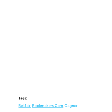
Tags:
Betfair
,
Bookmakers.com
,
Gagner