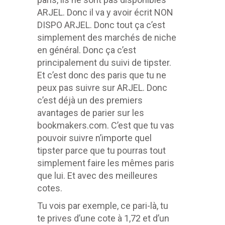
ARJEL. Donc il va y avoir écrit NON
DISPO ARJEL. Donc tout ça c’est
simplement des marchés de niche
en général. Donc ça c’est
principalement du suivi de tipster.
Et c’est donc des paris que tu ne
peux pas suivre sur ARJEL. Donc
c’est déjà un des premiers
avantages de parier sur les
bookmakers.com. C’est que tu vas
pouvoir suivre n’importe quel
tipster parce que tu pourras tout
simplement faire les mêmes paris
que lui. Et avec des meilleures
cotes.
Tu vois par exemple, ce pari-là, tu
te prives d’une cote à 1,72 et d’un