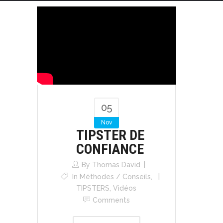
05
Nov
TIPSTER DE
CONFIANCE
By
Thomas David
In
Méthodes / Conseils
,
TIPSTERS
,
Vidéos
Comments