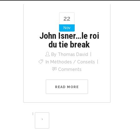
22
Nov
John Isner…le roi
du tie break
By
Thomas David
In
Méthodes / Conseils
Comments
READ MORE