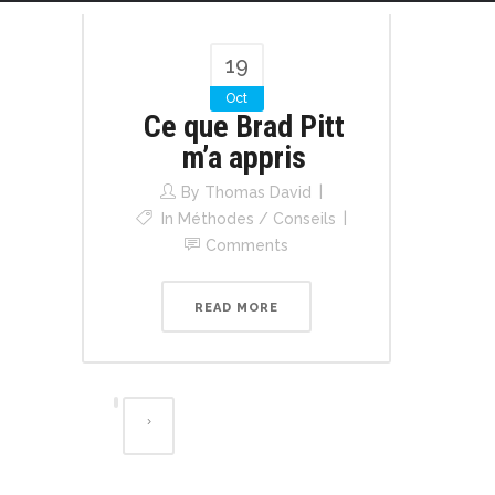
19
Oct
Ce que Brad Pitt
m’a appris
By
Thomas David
In
Méthodes / Conseils
Comments
READ MORE